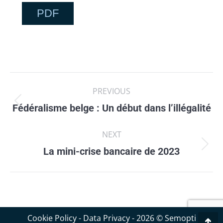
PDF
Post
PREVIOUS
navigation
Fédéralisme belge : Un début dans l’illégalité
Previous
post:
NEXT
La mini-crise bancaire de 2023
Next
post:
Cookie Policy
-
Data Privacy
- 2026 © Semopti