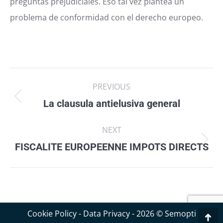
preguntas prejudiciales.
Eso tal vez plantea un
problema de conformidad con el derecho europeo.
Post
PREVIOUS
navigation
La clausula antielusiva general
Previous
post:
NEXT
FISCALITE EUROPEENNE IMPOTS DIRECTS
Next
post:
Cookie Policy
-
Data Privacy
- 2026 © Semopti