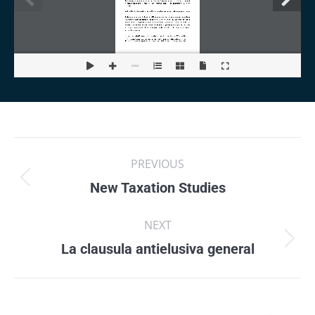
Post
PREVIOUS
navigation
New Taxation Studies
Previous
post:
NEXT
La clausula antielusiva general
Next
post: