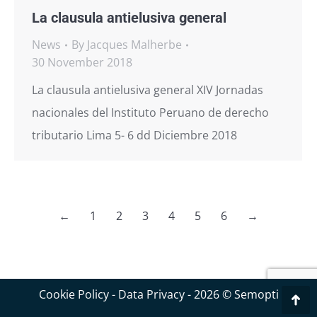
La clausula antielusiva general
News
By
Jacques Malherbe
30 November 2018
La clausula antielusiva general XIV Jornadas
nacionales del Instituto Peruano de derecho
tributario Lima 5- 6 dd Diciembre 2018
←
1
2
3
4
5
6
→
Cookie Policy
-
Data Privacy
- 2026 © Semopti
Go