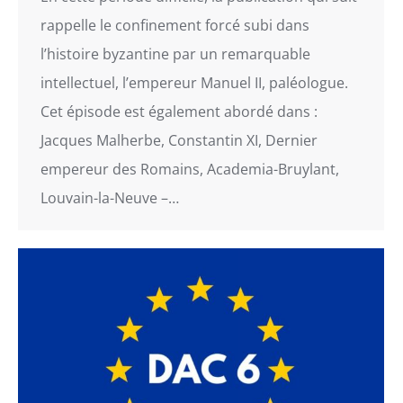
rappelle le confinement forcé subi dans
l’histoire byzantine par un remarquable
intellectuel, l’empereur Manuel II, paléologue.
Cet épisode est également abordé dans :
Jacques Malherbe, Constantin XI, Dernier
empereur des Romains, Academia-Bruylant,
Louvain-la-Neuve –…